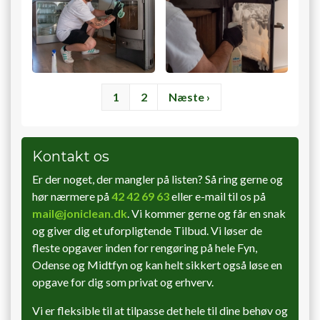
Sideinddeling
Side
1
Side
2
Næste
Næste ›
side
Kontakt os
Er der noget, der mangler på listen? Så ring gerne og
hør nærmere på
42 42 69 63
eller e-mail til os på
mail@joniclean.dk
. Vi kommer gerne og får en snak
og giver dig et uforpligtende Tilbud. Vi løser de
fleste opgaver inden for rengøring på hele Fyn,
Odense og Midtfyn og kan helt sikkert også løse en
opgave for dig som privat og erhverv.
Vi er fleksible til at tilpasse det hele til dine behøv og