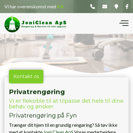
Gå
Vi har overenskomst med
KA
til
hovedindhold
Kontakt os
Privatrengøring
Vi er fleksible til at tilpasse det hele til dine
behøv og ønsker.
Privatrengøring på Fyn
Trænger dit hjem til en grundig rengøring? Så tøv ikke
med at kontakte
Joni Clean ApS
Vores medarbejdere