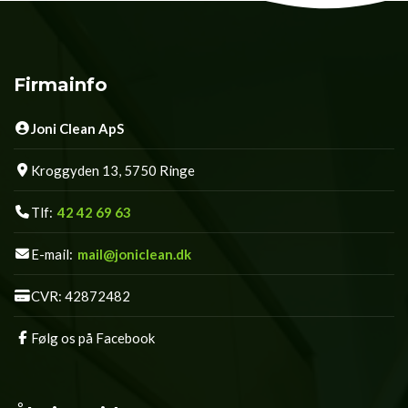
Firmainfo
Joni Clean ApS
Kroggyden 13, 5750 Ringe
Tlf:
42 42 69 63
E-mail:
mail@joniclean.dk
CVR: 42872482
Følg os på Facebook