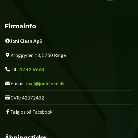
Firmainfo
Joni Clean ApS
Kroggyden 13, 5750 Ringe
Tlf:
42 42 69 63
E-mail:
mail@joniclean.dk
CVR: 42872482
Følg os på Facebook
Åbningstider