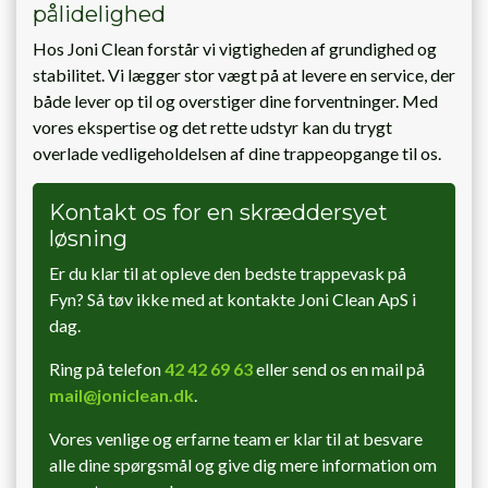
pålidelighed
Hos Joni Clean forstår vi vigtigheden af grundighed og
stabilitet. Vi lægger stor vægt på at levere en service, der
både lever op til og overstiger dine forventninger. Med
vores ekspertise og det rette udstyr kan du trygt
overlade vedligeholdelsen af dine trappeopgange til os.
Kontakt os for en skræddersyet
løsning
Er du klar til at opleve den bedste trappevask på
Fyn? Så tøv ikke med at kontakte Joni Clean ApS i
dag.
Ring på telefon
42 42 69 63
eller send os en mail på
mail@joniclean.dk
.
Vores venlige og erfarne team er klar til at besvare
alle dine spørgsmål og give dig mere information om