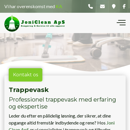
Gå
Vi har overenskomst med
KA
til
hovedindhold
Kontakt os
Trappevask
Professionel trappevask med erfaring
og ekspertise
Leder du efter en pålidelig løsning, der sikrer, at dine
opgange altid fremstår indbydende og rene? Hos
Joni
Clean ApS
er vi specialister i trappevask og tilbyder