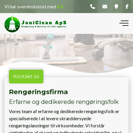
Gå
Vi har overenskomst med
KA
til
hovedindhold
Kontakt os
Rengøringsfirma
Erfarne og dedikerede rengøringsfolk
Vores team af erfarne og dedikerede rengøringsfolk er
specialiserede i at levere skræddersyede
rengøringsløsninger til virksomheder. Vi forstår
vigtigheden af et rent og indbydende arbejdsmiljø, og vi