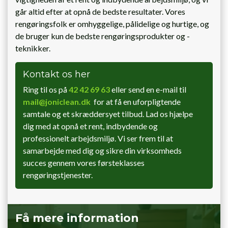
går altid efter at opnå de bedste resultater. Vores
rengøringsfolk er omhyggelige, pålidelige og hurtige, og
de bruger kun de bedste rengøringsprodukter og -
teknikker.
Kontakt os her
Ring til os på
42 42 69 63
eller send en e-mail til
mail@joniclean.dk
for at få en uforpligtende
samtale og et skræddersyet tilbud. Lad os hjælpe
dig med at opnå et rent, indbydende og
professionelt arbejdsmiljø. Vi ser frem til at
samarbejde med dig og sikre din virksomheds
succes gennem vores førsteklasses
rengøringstjenester.
Få mere information